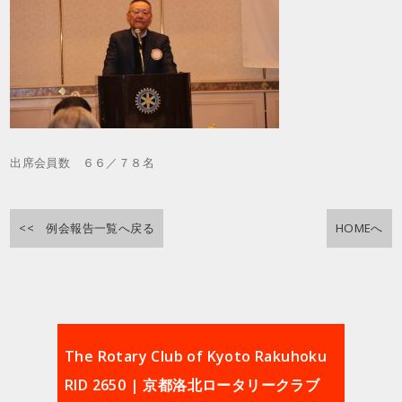
出席会員数 ６６／７８名
<< 例会報告一覧へ戻る
HOMEへ
The Rotary Club of Kyoto Rakuhoku
RID 2650 | 京都洛北ロータリークラブ