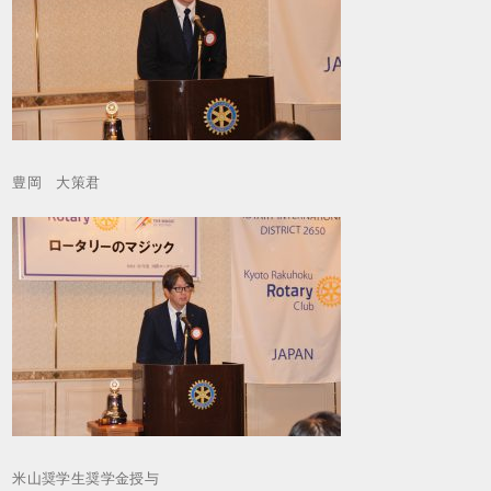
豊岡 大策君
米山奨学生奨学金授与