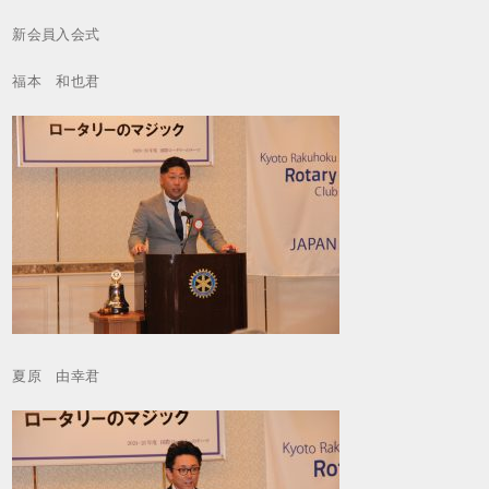
新会員入会式
福本 和也君
夏原 由幸君