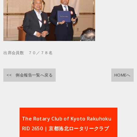
出席会員数 ７０／７８名
<< 例会報告一覧へ戻る
HOMEへ
The Rotary Club of Kyoto Rakuhoku
RID 2650 | 京都洛北ロータリークラブ