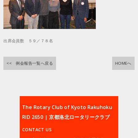
出席会員数 ５９／７８名
<< 例会報告一覧へ戻る
HOMEへ
The Rotary Club of Kyoto Rakuhoku
RID 2650 | 京都洛北ロータリークラブ
CONTACT US