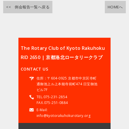
<< 例会報告一覧へ戻る
HOMEへ
The Rotary Club of Kyoto Rakuhoku
RID 2650 | 京都洛北ロータリークラブ
CONTACT US
住所：〒604-0925 京都市中京区寺町
通御池上ル上本能寺前町474 日宝御池
ビル7F
TEL.075-231-2854
FAX.075-251-0884
E-Mail:
info@kyotorakuhokurotary.org