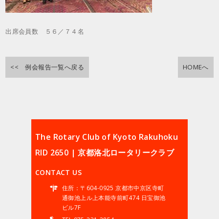
出席会員数 ５６／７４名
<< 例会報告一覧へ戻る
HOMEへ
The Rotary Club of Kyoto Rakuhoku
RID 2650 | 京都洛北ロータリークラブ
CONTACT US
住所：〒604-0925 京都市中京区寺町
通御池上ル上本能寺前町474 日宝御池
ビル7F