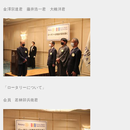
金澤宗達君 藤井浩一君 大橋洋君
「ロータリーについて」
会員 若林卯兵衛君