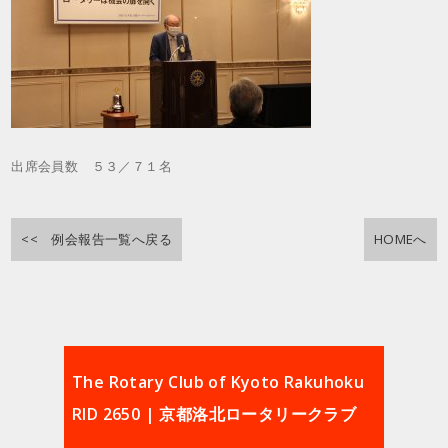
出席会員数 ５３／７１名
<< 例会報告一覧へ戻る
HOMEへ
The Rotary Club of Kyoto Rakuhoku
RID 2650 | 京都洛北ロータリークラブ