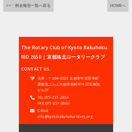
<< 例会報告一覧へ戻る
HOMEへ
The Rotary Club of Kyoto Rakuhoku
RID 2650 | 京都洛北ロータリークラブ
CONTACT US
住所：〒604-0925 京都市中京区寺町
通御池上ル上本能寺前町474 日宝御池
ビル7F
TEL.075-231-2854
FAX.075-251-0884
E-Mail:
info@kyotorakuhokurotary.org