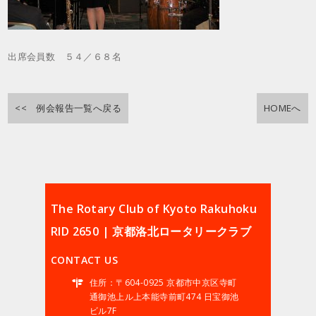
出席会員数 ５４／６８名
<< 例会報告一覧へ戻る
HOMEへ
The Rotary Club of Kyoto Rakuhoku
RID 2650 | 京都洛北ロータリークラブ
CONTACT US
住所：〒604-0925 京都市中京区寺町
通御池上ル上本能寺前町474 日宝御池
ビル7F