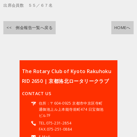
出席会員数 ５５／６７名
<< 例会報告一覧へ戻る
HOMEへ
The Rotary Club of Kyoto Rakuhoku
RID 2650 | 京都洛北ロータリークラブ
CONTACT US
住所：〒604-0925 京都市中京区寺町
通御池上ル上本能寺前町474 日宝御池
ビル7F
TEL.075-231-2854
FAX.075-251-0884
E-Mail: