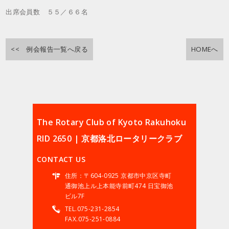
出席会員数 ５５／６６名
<< 例会報告一覧へ戻る
HOMEへ
The Rotary Club of Kyoto Rakuhoku
RID 2650 | 京都洛北ロータリークラブ
CONTACT US
住所：〒604-0925 京都市中京区寺町
通御池上ル上本能寺前町474 日宝御池
ビル7F
TEL.075-231-2854
FAX.075-251-0884