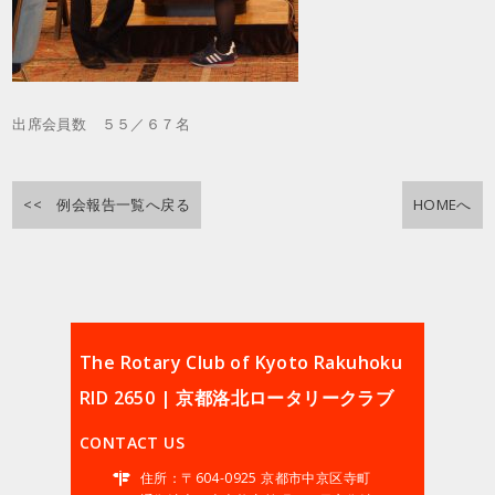
出席会員数 ５５／６７名
<< 例会報告一覧へ戻る
HOMEへ
The Rotary Club of Kyoto Rakuhoku
RID 2650 | 京都洛北ロータリークラブ
CONTACT US
住所：〒604-0925 京都市中京区寺町