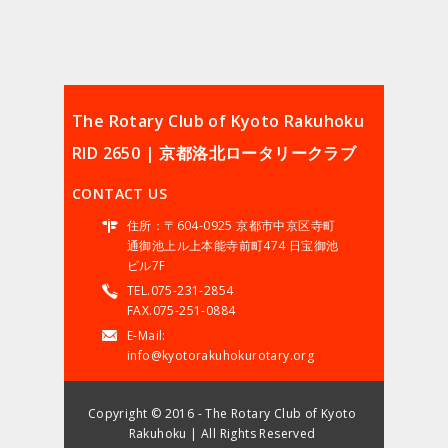
The Rotary Club of Kyoto Rakuhoku
RID 2650 | 京都洛北ロータリークラブ
CONTACT US
住所：〒604-0925 京都市中京区寺町
通御池上ル上本能寺前町474 日宝御池
ビル7F
TEL.075-231-2854
FAX.075-251-0884
E-Mail:
info@kyotorakuhokurotary.org
Copyright © 2016 - The Rotary Club of Kyoto
Rakuhoku | All Rights Reserved