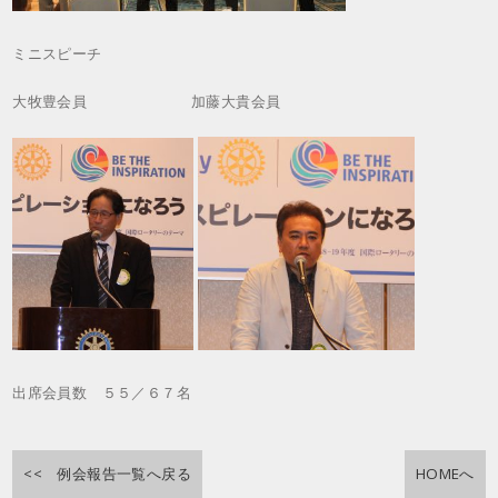
ミニスピーチ
大牧豊会員 加藤大貴会員
出席会員数 ５５／６７名
<< 例会報告一覧へ戻る
HOMEへ