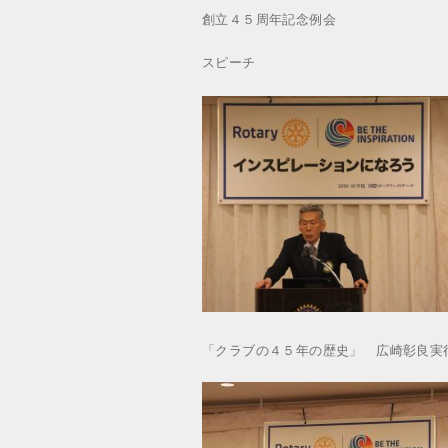
創立４５周年記念例会
スピーチ
「クラブの４５年の歴史」 広崎彰良実