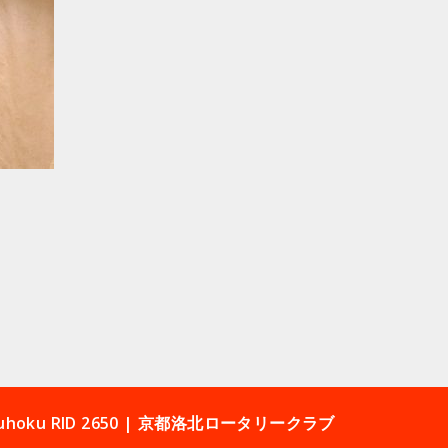
 Rakuhoku RID 2650 | 京都洛北ロータリークラブ