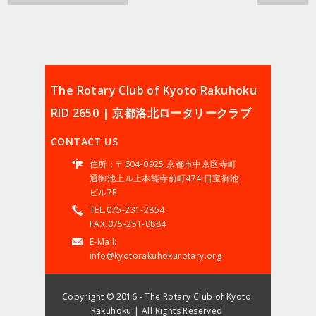
The Rotary Club of Kyoto Rakuhoku
RID 2650 | 京都洛北ロータリークラブ
CONTACT US
住所：〒604-0925 京都市中京区寺町
通御池上ル上本能寺前町474 日宝御池
ビル7F
TEL.075-231-2854
FAX.075-251-0884
E-Mail:
info@kyotorakuhokurotary.org
Copyright © 2016 - The Rotary Club of Kyoto
Rakuhoku | All Rights Reserved