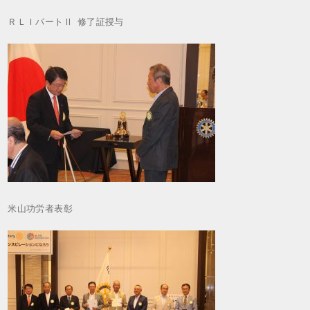
ＲＬＩパートⅡ 修了証授与
米山功労者表彰