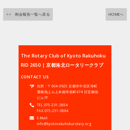
<< 例会報告一覧へ戻る
HOMEへ
The Rotary Club of Kyoto Rakuhoku
RID 2650 | 京都洛北ロータリークラブ
CONTACT US
住所：〒604-0925 京都市中京区寺町
通御池上ル上本能寺前町474 日宝御池
ビル7F
TEL.075-231-2854
FAX.075-251-0884
E-Mail:
info@kyotorakuhokurotary.org