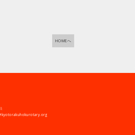
HOMEへ
l:
@kyotorakuhokurotary.org