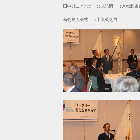
田中誠二ガバナー公式訪問 （京都北東
新会員入会式 五十嵐義之君