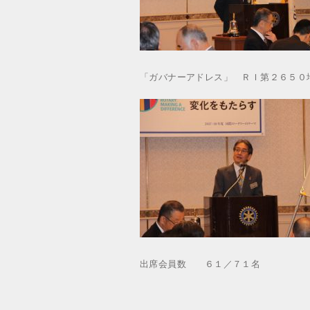
「ガバナーアドレス」 ＲＩ第２６５０
出席会員数 ６１／７１名