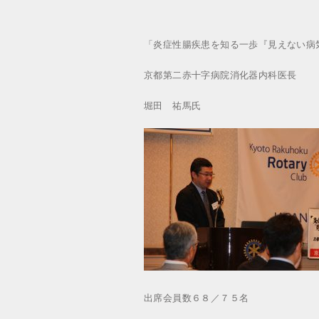
「炎症性腸疾患を知る一歩『見えない病
京都第二赤十字病院消化器内科医長
堀田 祐馬氏
出席会員数６８／７５名