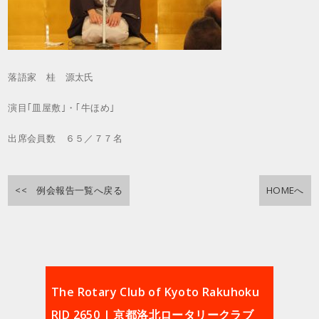
落語家 桂 源太氏
演目｢皿屋敷｣・｢牛ほめ｣
出席会員数 ６５／７７名
<< 例会報告一覧へ戻る
HOMEへ
The Rotary Club of Kyoto Rakuhoku
RID 2650 | 京都洛北ロータリークラブ