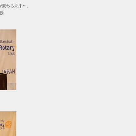
が変わる未来〜」
授