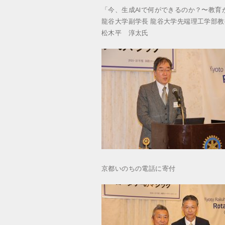
「今、生成AIで何ができるのか？〜教育
龍谷大学副学長 龍谷大学先端理工学部教
松木平 淳太氏
京都いのちの電話に寄付