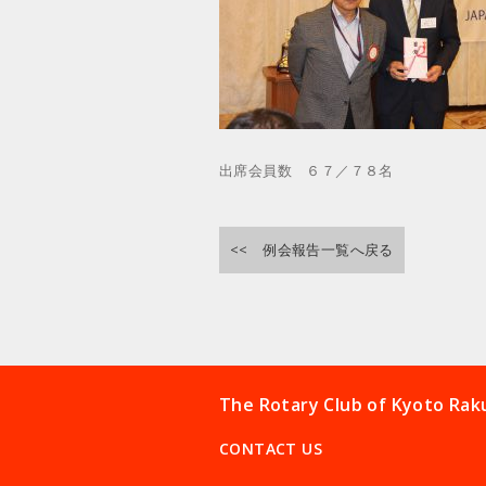
出席会員数 ６７／７８名
<< 例会報告一覧へ戻る
The Rotary Club of Kyoto
CONTACT US