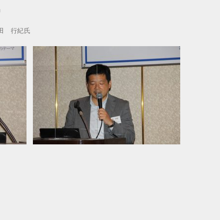
」
田 行紀氏