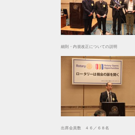
細則・内規改正についての説明
出席会員数 ４６／６８名